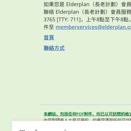
如果您是 Elderplan（長老計劃
聯絡 Elderplan（長老計劃）會員服務部
3765 [TTY: 711]，上午8點至下午
件至
memberservices@elderplan.o
首頁
聯絡方式
本網站，包括任何PDF附件，均已以可訪問的格
內容對殘疾人士是可用的。如果您遇到任何可訪
聯繫我們的會員服務團隊。