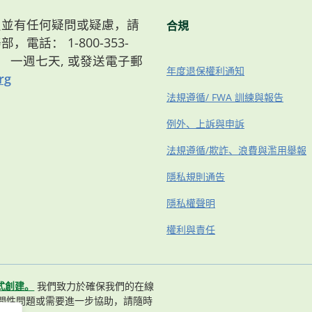
）會員並有任何疑問或疑慮，請
合規
，電話： 1-800-353-
8點， 一週七天, 或發送電子郵
年度退保權利通知
rg
法規遵循/ FWA 訓練與報告
例外、上訴與申訴
法規遵循/欺詐、浪費與濫用舉報
隱私規則通告
隱私權聲明
權利與責任
式創建。
我們致力於確保我們的在線
問性問題或需要進一步協助，請隨時