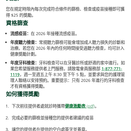
您在規定時限內每次完成符合條件的篩檢、檢查或疫苗接種即可獲
得 $25 的獎勵。
資格篩查
流感疫苗：
在 2026 年接種流感疫苗。
年度聽力檢查：
常規聽力篩檢可能會增加成人聽力損失的診斷和
治療。若您在 2026 年內的任何時間接受過聽力檢查，均可計入
健康獎勵計劃。
年度牙科檢查：
牙科檢查可以在牙醫診所或舒適的家中進行。如
果您希望服務提供者上門服務，請致電會員服務部
1-877-771-
1119
，週一至週五上午 8:30 至下午 5 點，並要求與您的護理管
理人聯絡以安排預約。重要提示：只有 2026 年進行的牙科檢查
才有資格獲得獎勵。
如何獲得獎勵
下次前往提供者處就診時攜帶
健康激勵表
。
完成必要的篩檢並接種您的提供者建議的疫苗
讓您的提供者在提供的空白處簽字並蓋章。