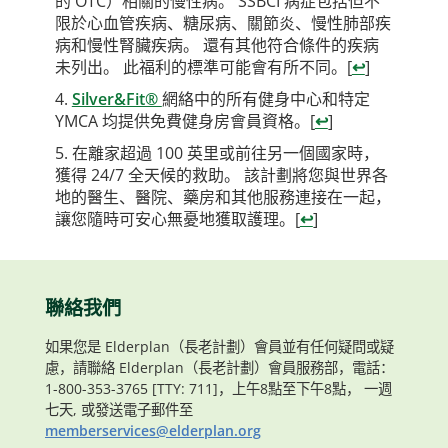
的 OTC）相關的慢性病。 SSBCI 病症包括但不
限於心血管疾病、糖尿病、關節炎、慢性肺部疾
病和慢性腎臟疾病。 還有其他符合條件的疾病
未列出。 此福利的標準可能會有所不同。
[
↩
]
Silver&Fit®
網絡中的所有健身中心和特定
YMCA 均提供免費健身房會員資格。
[
↩
]
在離家超過 100 英里或前往另一個國家時，
獲得 24/7 全天候的救助。 該計劃將您與世界各
地的醫生、醫院、藥房和其他服務連接在一起，
讓您隨時可安心無憂地獲取護理。
[
↩
]
聯絡我們
如果您是 Elderplan（長老計劃）會員並有任何疑問或疑
慮，請聯絡 Elderplan（長老計劃）會員服務部，電話：
1-800-353-3765 [TTY: 711]，上午8點至下午8點， 一週
七天, 或發送電子郵件至
memberservices@elderplan.org