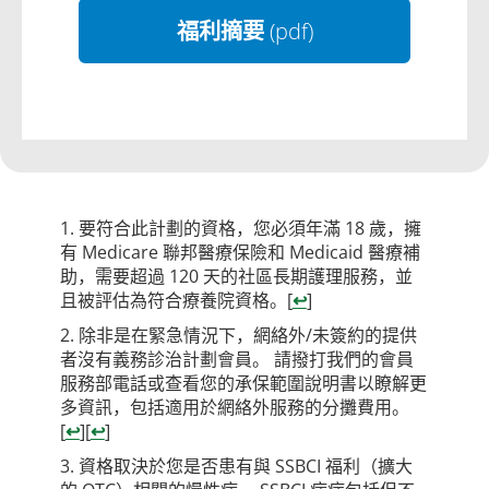
福利摘要
要符合此計劃的資格，您必須年滿 18 歲，擁
有 Medicare 聯邦醫療保險和 Medicaid 醫療補
助，需要超過 120 天的社區長期護理服務，並
且被評估為符合療養院資格。
[
↩
]
除非是在緊急情況下，網絡外/未簽約的提供
者沒有義務診治計劃會員。 請撥打我們的會員
服務部電話或查看您的承保範圍說明書以瞭解更
多資訊，包括適用於網絡外服務的分攤費用。
[
↩
]
[
↩
]
資格取決於您是否患有與 SSBCI 福利（擴大