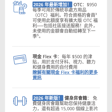
2026 年最新增加！
OTC
：$950
每季可用於傳統非處方用品
（OTC）福利。符合資格的會員³
可使用此額度享有擴大版 OTC 福
利──包括社區接送服務！此外，
未使用的金額會自動結轉至下一
季⁵。
現金 Flex 卡
：每年 $500 的津
貼，用於支付牙科、視力、聽力
和健身費用的自付費用
瞭解有關現金 Flex 卡福利的更多
資訊
2026 年新版！
健身房會籍
： 免
費健身房會籍幫助您保持健康活
力，還有超過 15,000 個線上影片