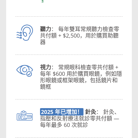
4
聽力
： 每年雙耳常規聽力檢查零
共付額 + $2,500，用於購買助聽
器
視力
： 常規眼科檢查零共付額 +
每年 $600 用於購買眼鏡，例如隱
形眼鏡或框架眼鏡，包括鏡片和
鏡框
2025 年已增加！
針灸
： 針灸、
指壓和反射療法就診零共付額 —
每年最多 60 次就診