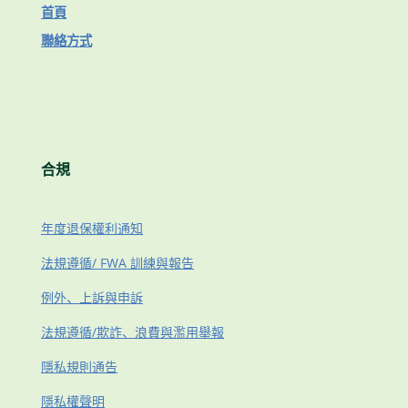
首頁
聯絡方式
合規
年度退保權利通知
法規遵循/ FWA 訓練與報告
例外、上訴與申訴
法規遵循/欺詐、浪費與濫用舉報
隱私規則通告
隱私權聲明