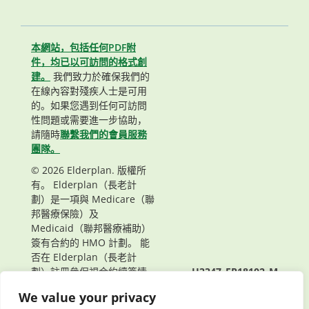
本網站，包括任何PDF附
件，均已以可訪問的格式創
建。
我們致力於確保我們的
在線內容對殘疾人士是可用
的。如果您遇到任何可訪問
性問題或需要進一步協助，
請隨時
聯繫我們的會員服務
團隊。
© 2026 Elderplan. 版權所
有。 Elderplan（長老計
劃）是一項與 Medicare（聯
邦醫療保險）及
Medicaid（聯邦醫療補助）
簽有合約的 HMO 計劃。 能
否在 Elderplan（長老計
劃）註冊參保視合約續簽情
H3347_EP18102_M
況而定。
頁面最後更新： 06/03/2022
We value your privacy