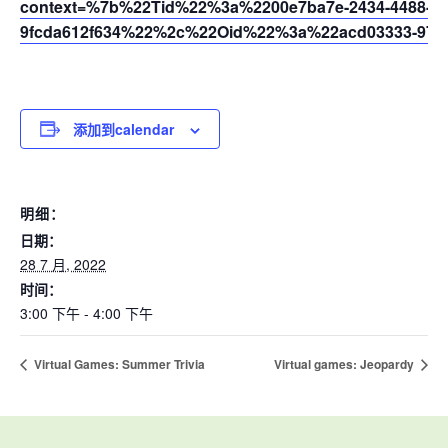
context=%7b%22Tid%22%3a%2200e7ba7e-2434-4488-94
9fcda612f634%22%2c%22Oid%22%3a%22acd03333-9721
添加到calendar
明细：
日期：
28 7 月, 2022
时间：
3:00 下午 - 4:00 下午
Virtual Games: Summer Trivia
Virtual games: Jeopardy