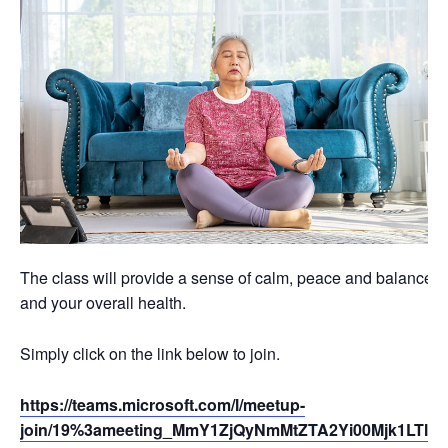
The class will provide a sense of calm, peace and balance th
and your overall health.
Simply click on the link below to join.
https://teams.microsoft.com/l/meetup-
join/19%3ameeting_MmY1ZjQyNmMtZTA2Yi00Mjk1LTlj