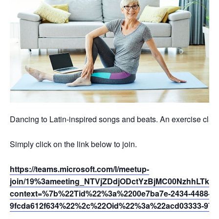
Dancing to Latin-inspired songs and beats. An exercise class 
Simply click on the link below to join.
https://teams.microsoft.com/l/meetup-
join/19%3ameeting_NTVjZDdjODctYzBjMC00NzhhLTk1
context=%7b%22Tid%22%3a%2200e7ba7e-2434-4488-94
9fcda612f634%22%2c%22Oid%22%3a%22acd03333-9721