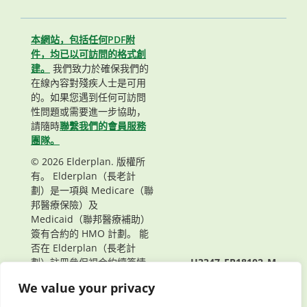
本網站，包括任何PDF附
件，均已以可訪問的格式創
建。
我們致力於確保我們的
在線內容對殘疾人士是可用
的。如果您遇到任何可訪問
性問題或需要進一步協助，
請隨時
聯繫我們的會員服務
團隊。
© 2026 Elderplan. 版權所
有。 Elderplan（長老計
劃）是一項與 Medicare（聯
邦醫療保險）及
Medicaid（聯邦醫療補助）
簽有合約的 HMO 計劃。 能
否在 Elderplan（長老計
劃）註冊參保視合約續簽情
H3347_EP18102_M
況而定。
頁面最後更新： 04/08/2021
We value your privacy