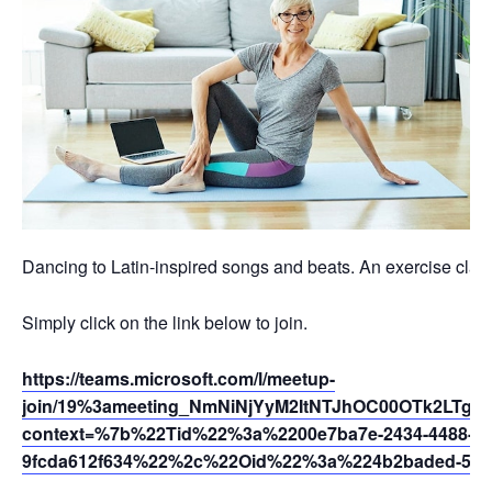
Dancing to Latin-inspired songs and beats. An exercise class 
Simply click on the link below to join.
https://teams.microsoft.com/l/meetup-
join/19%3ameeting_NmNiNjYyM2ItNTJhOC00OTk2LTgz
context=%7b%22Tid%22%3a%2200e7ba7e-2434-4488-94
9fcda612f634%22%2c%22Oid%22%3a%224b2baded-5af2