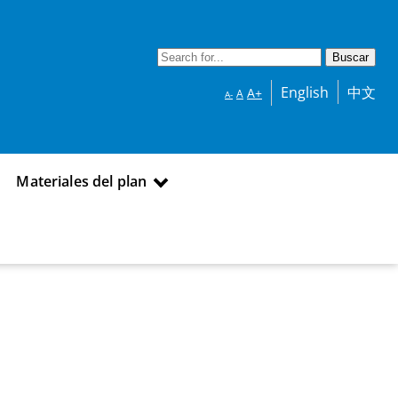
English
中文
A+
A
A-
Materiales del plan