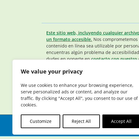
Este sitio web, incluyendo cualquier archiv
un formato accesible.
Nos comprometemos a
contenido en línea sea utilizable por person
encuentras algún problema de accesibilidad
dudes en ponerte en
contacto con nuestro 
Miembros.
.
We value your privacy
© 2026 Elderplan. Todos los derechos reser
que tiene contratos con Medicare y Medicaid
We use cookies to enhance your browsing experience,
depende de la renovación del contrato.
serve personalized ads or content, and analyze our
traffic. By clicking "Accept All", you consent to our use of
cookies.
Customize
Reject All
Accept All