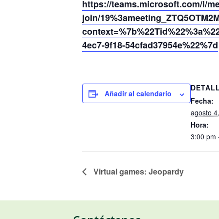
https://teams.microsoft.com/l/m
join/19%3ameeting_ZTQ5OTM2
context=%7b%22Tid%22%3a%220
4ec7-9f18-54cfad37954e%22%7d
DETAL
Añadir al calendario
Fecha:
agosto 4
Hora:
3:00 pm 
Virtual games: Jeopardy