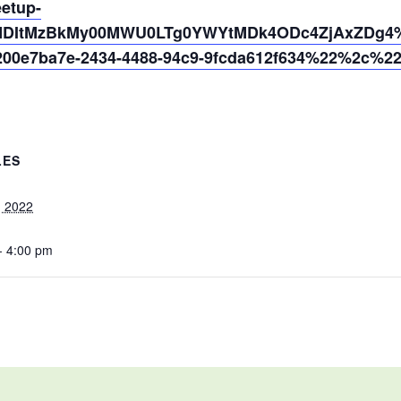
eetup-
MDItMzBkMy00MWU0LTg0YWYtMDk4ODc4ZjAxZDg4%4
0e7ba7e-2434-4488-94c9-9fcda612f634%22%2c%2
LES
, 2022
- 4:00 pm