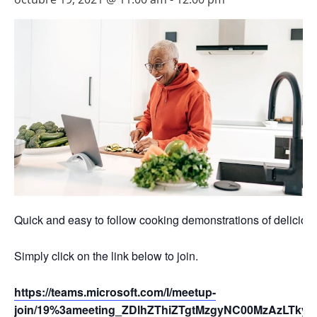
Quick and easy to follow cooking demonstrations of deliciou
Simply click on the link below to join.
https://teams.microsoft.com/l/meetup-
join/19%3ameeting_ZDlhZThiZTgtMzgyNC00MzAzLTky