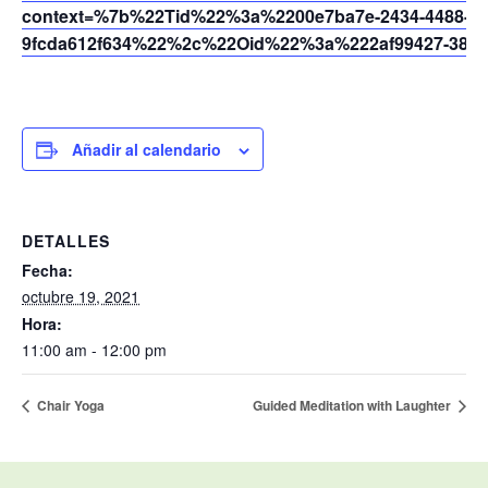
context=%7b%22Tid%22%3a%2200e7ba7e-2434-4488-94
9fcda612f634%22%2c%22Oid%22%3a%222af99427-385d
Añadir al calendario
DETALLES
Fecha:
octubre 19, 2021
Hora:
11:00 am - 12:00 pm
Chair Yoga
Guided Meditation with Laughter