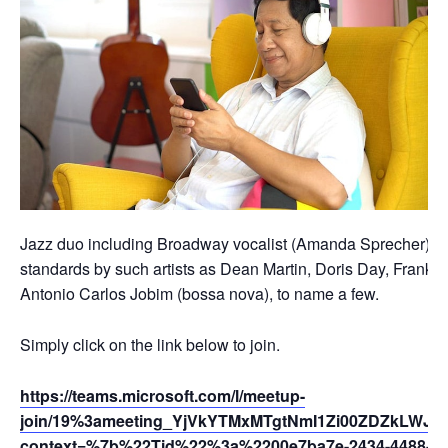
Jazz duo including Broadway vocalist (Amanda Sprecher) and 
standards by such artists as Dean Martin, Doris Day, Frank S
Antonio Carlos Jobim (bossa nova), to name a few.
Simply click on the link below to join.
https://teams.microsoft.com/l/meetup-
join/19%3ameeting_YjVkYTMxMTgtNmI1Zi00ZDZkLWJhZ
context=%7b%22Tid%22%3a%2200e7ba7e-2434-4488-94