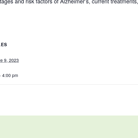
stages and risk factors of Alzheimer’s, current treatments
LES
e 9, 2023
- 4:00 pm