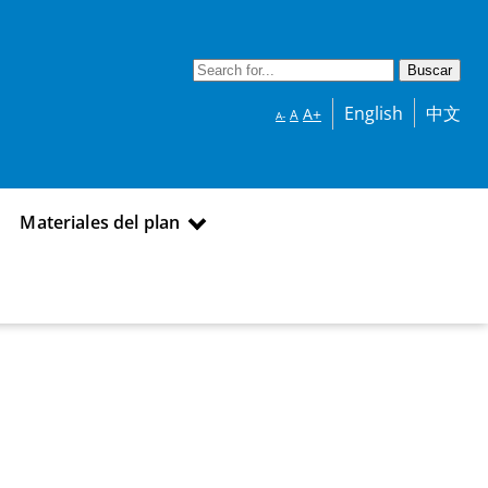
English
中文
A+
A
A-
Materiales del plan