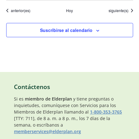
Eventos
Eventos
anterior(es)
Hoy
siguiente(s)
Suscribirse al calendario
Contáctenos
Si es
miembro de Elderplan
y tiene preguntas o
inquietudes, comuníquese con Servicios para los
Miembros de Elderplan llamando al
1-800-353-3765
[TTY: 711], de 8 a. m. a 8 p. m., los 7 días de la
semana, o escríbanos a
memberservices@elderplan.org