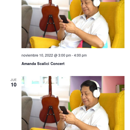
noviembre 10, 2022 @ 3:00 pm
-
4:00 pm
Amanda Scalici Concert
JUE
10