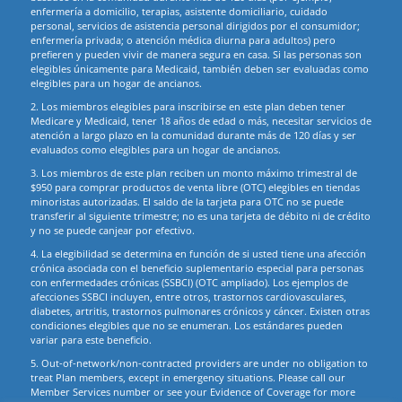
enfermería a domicilio, terapias, asistente domiciliario, cuidado
personal, servicios de asistencia personal dirigidos por el consumidor;
enfermería privada; o atención médica diurna para adultos) pero
prefieren y pueden vivir de manera segura en casa. Si las personas son
elegibles únicamente para Medicaid, también deben ser evaluadas como
elegibles para un hogar de ancianos.
2. Los miembros elegibles para inscribirse en este plan deben tener
Medicare y Medicaid, tener 18 años de edad o más, necesitar servicios de
atención a largo plazo en la comunidad durante más de 120 días y ser
evaluados como elegibles para un hogar de ancianos.
3. Los miembros de este plan reciben un monto máximo trimestral de
$950 para comprar productos de venta libre (OTC) elegibles en tiendas
minoristas autorizadas. El saldo de la tarjeta para OTC no se puede
transferir al siguiente trimestre; no es una tarjeta de débito ni de crédito
y no se puede canjear por efectivo.
4. La elegibilidad se determina en función de si usted tiene una afección
crónica asociada con el beneficio suplementario especial para personas
con enfermedades crónicas (SSBCI) (OTC ampliado). Los ejemplos de
afecciones SSBCI incluyen, entre otros, trastornos cardiovasculares,
diabetes, artritis, trastornos pulmonares crónicos y cáncer. Existen otras
condiciones elegibles que no se enumeran. Los estándares pueden
variar para este beneficio.
5. Out-of-network/non-contracted providers are under no obligation to
treat Plan members, except in emergency situations. Please call our
Member Services number or see your Evidence of Coverage for more