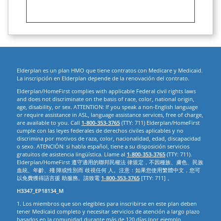
Elderplan es un plan HMO que tiene contratos con Medicare y Medicaid.
La inscripción en Elderplan depende de la renovación del contrato.
Elderplan/HomeFirst complies with applicable Federal civil rights laws
and does not discriminate on the basis of race, color, national origin,
age, disability, or sex. ATTENTION: If you speak a non-English language
or require assistance in ASL, language assistance services, free of charge,
are available to you. Call
1-800-353-3765
(TTY: 711) Elderplan/HomeFirst
cumple con las leyes federales de derechos civiles aplicables y no
discrimina por motivos de raza, color, nacionalidad, edad, discapacidad
o sexo. ATENCIÓN: si habla español, tiene a su disposición servicios
gratuitos de asistencia lingüística. Llame al
1-800-353-3765
(TTY: 711).
Elderplan/HomeFirst 遵守適用的聯邦民權法 律規定，不因種族、膚色、民族
血統、年齡、殘 障或性別而 歧視任何 人。注意：如果您使用繁體中文，您可
以免費獲得語言援 助服務。請致電
1-800-353-3765
[TTY: 711] 。
H3347_EP18134_M
1. Los miembros que son elegibles para inscribirse en este plan deben
tener Medicaid completo y necesitar servicios de atención a largo plazo
basados en la comunidad durante más de 120 días (por ejemplo,