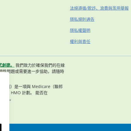
法規遵循/欺詐、浪費與濫用舉報
隱私規則通告
隱私權聲明
權利與責任
式創建。
我們致力於確保我們的在線
問性問題或需要進一步協助，請隨時
n（長老計劃）是一項與 Medicare（聯邦
合約的 HMO 計劃。 能否在
況而定。