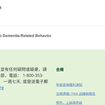
4
o Dementia-Related Behavior
）會員並有任何疑問或疑慮，請
合規
，電話： 1-800-353-
8點， 一週七天, 或發送電子郵
年度退保權利通知
rg
法規遵循/ FWA 訓練與報告
例外、上訴與申訴