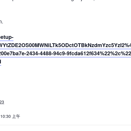
n.
eetup-
MWYtZDE2OS00MWNiLTk5ODctOTBkNzdmYzc5YzI2%40
0e7ba7e-2434-4488-94c9-9fcda612f634%22%2c%2
d
23
 10:30 上午