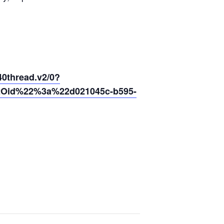
thread.v2/0?
2Oid%22%3a%22d021045c-b595-