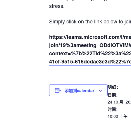
stress.
Simply click on the link below to joi
https://teams.microsoft.com/l/m
join/19%3ameeting_ODdiOTVl
context=%7b%22Tid%22%3a%220
41cf-9515-616dcdae3e3d%22%7
明细：
添加到calendar
日期：
24 10 月, 20
时间：
10:00 上午 -