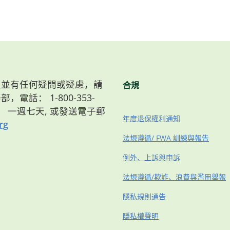
）會員並有任何疑問或疑慮，請
合規
，電話： 1-800-353-
8點， 一週七天, 或發送電子郵
年度退保權利通知
rg
法規遵循/ FWA 訓練與報告
例外、上訴與申訴
法規遵循/欺詐、浪費與濫用舉報
隱私規則通告
隱私權聲明