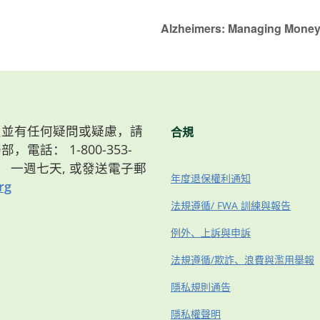
Alzheimers: Managing Money,
）會員並有任何疑問或疑慮，請
合規
，電話： 1-800-353-
8點， 一週七天, 或發送電子郵
年度退保權利通知
rg
法規遵循/ FWA 訓練與報告
例外、上訴與申訴
法規遵循/欺詐、浪費與濫用舉報
隱私規則通告
隱私權聲明