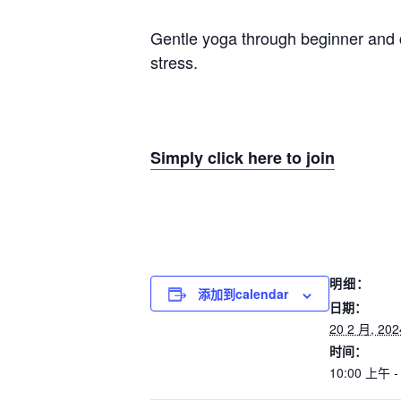
Gentle yoga through beginner and c
stress.
Simply click here to join
明细：
添加到calendar
日期：
20 2 月, 202
时间：
10:00 上午 -