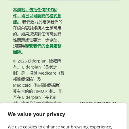
本網站，包括任何PDF附
件，均已以可訪問的格式創
建。
我們致力於確保我們的
在線內容對殘疾人士是可用
的。如果您遇到任何可訪問
性問題或需要進一步協助，
請隨時
聯繫我們的會員服務
團隊。
© 2026 Elderplan. 版權所
有。 Elderplan（長老計
劃）是一項與 Medicare（聯
邦醫療保險）及
Medicaid（聯邦醫療補助）
簽有合約的 HMO 計劃。 能
否在 Elderplan（長老計
劃）註冊參保視合約續簽情
H3347_EP18102_M
況而定。
頁面最後更新： 10/25/2021
We value your privacy
We use cookies to enhance your browsing experience,