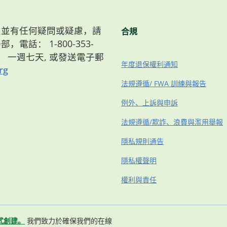
）會員並有任何疑問或疑慮，請
合規
，電話： 1-800-353-
8點， 一週七天, 或發送電子郵
年度退保權利通知
rg
法規遵循/ FWA 訓練與報告
例外、上訴與申訴
法規遵循/欺詐、浪費與濫用舉報
隱私規則通告
隱私權聲明
權利與責任
式創建。
我們致力於確保我們的在線