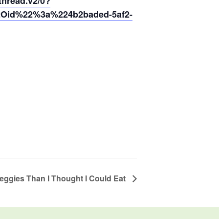
hread.v2/0?
2Oid%22%3a%224b2baded-5af2-
ggies Than I Thought I Could Eat