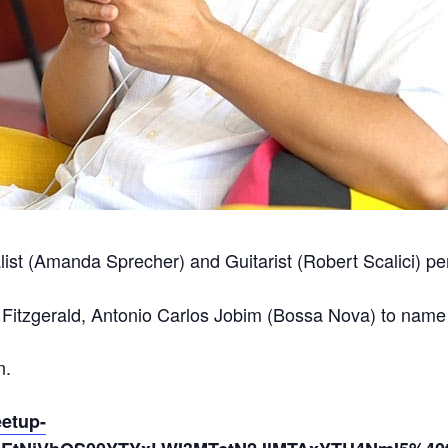
ist (Amanda Sprecher) and Guitarist (Robert Scalici) p
a Fitzgerald, Antonio Carlos Jobim (Bossa Nova) to name
n.
eetup-