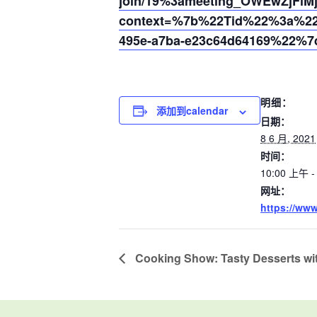
join/19%3ameeting_OWEwZjFlM
context=%7b%22Tid%22%3a%220
495e-a7ba-e23c64d64169%22%7
明细：
添加到calendar
日期：
8 6 月, 2021
时间：
10:00 上午 -
网址：
https://ww
Cooking Show: Tasty Desserts wi