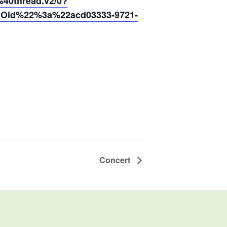
0thread.v2/0?
2Oid%22%3a%22acd03333-9721-
Concert