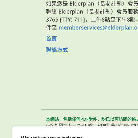
如果您是 Elderplan（長老計劃
聯絡 Elderplan（長老計劃）會員服務部
3765 [TTY: 711]，上午8點至下午
件至
memberservices@elderplan.o
首頁
聯絡方式
本網站，包括任何PDF附件，均已以可訪問的格
內容對殘疾人士是可用的。如果您遇到任何可訪
聯繫我們的會員服務團隊。