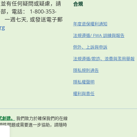
）會員並有任何疑問或疑慮，請
合規
，電話： 1-800-353-
8點， 一週七天, 或發送電子郵
年度退保權利通知
rg
法規遵循/ FWA 訓練與報告
例外、上訴與申訴
法規遵循/欺詐、浪費與濫用舉報
隱私規則通告
隱私權聲明
權利與責任
式創建。
我們致力於確保我們的在線
問性問題或需要進一步協助，請隨時