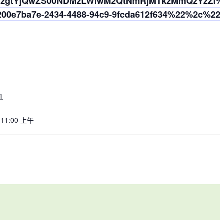
YzgtYjQwZS00NDMzLWIwM2QtNmRjMTkzMmQzYzZl%4
0e7ba7e-2434-4488-94c9-9fcda612f634%22%2c%2
1
 11:00 上午