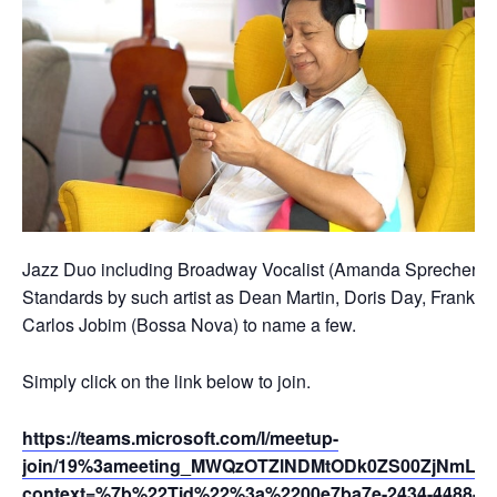
Jazz Duo including Broadway Vocalist (Amanda Sprecher) and
Standards by such artist as Dean Martin, Doris Day, Frank Si
Carlos Jobim (Bossa Nova) to name a few.
Simply click on the link below to join.
https://teams.microsoft.com/l/meetup-
join/19%3ameeting_MWQzOTZlNDMtODk0ZS00ZjNmLWE
context=%7b%22Tid%22%3a%2200e7ba7e-2434-4488-94