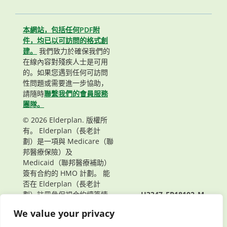
本網站，包括任何PDF附
件，均已以可訪問的格式創
建。
我們致力於確保我們的
在線內容對殘疾人士是可用
的。如果您遇到任何可訪問
性問題或需要進一步協助，
請隨時
聯繫我們的會員服務
團隊。
© 2026 Elderplan. 版權所
有。 Elderplan（長老計
劃）是一項與 Medicare（聯
邦醫療保險）及
Medicaid（聯邦醫療補助）
簽有合約的 HMO 計劃。 能
否在 Elderplan（長老計
劃）註冊參保視合約續簽情
H3347_EP18102_M
況而定。
頁面最後更新： 08/25/2021
We value your privacy