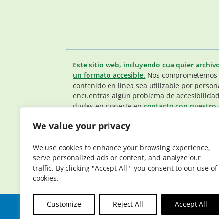
Este sitio web, incluyendo cualquier archiv
un formato accesible.
Nos comprometemos a
contenido en línea sea utilizable por person
encuentras algún problema de accesibilidad
dudes en ponerte en
contacto con nuestro 
Miembros.
.
We value your privacy
© 2026 Elderplan. Todos los derechos reser
que tiene contratos con Medicare y Medicaid
We use cookies to enhance your browsing experience,
depende de la renovación del contrato.
serve personalized ads or content, and analyze our
traffic. By clicking "Accept All", you consent to our use of
cookies.
Customize
Reject All
Accept All