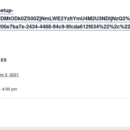
eetup-
NDMtODk0ZS00ZjNmLWE2YzItYmU4M2U3NDljNzQ2%40
0e7ba7e-2434-4488-94c9-9fcda612f634%22%2c%2
LES
re 2, 2021
- 4:00 pm