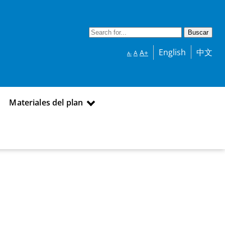
English
中文
A+
A
A-
Materiales del plan