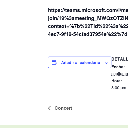
https://teams.microsoft.com/l/m
join/19%3ameeting_MWQzOTZl
context=%7b%22Tid%22%3a%220
4ec7-9f18-54cfad37954e%22%7d
DETAL
Añadir al calendario
Fecha:
septiemb
Hora:
3:00 pm 
Concert