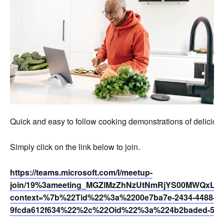
Quick and easy to follow cooking demonstrations of deliciou
Simply click on the link below to join.
https://teams.microsoft.com/l/meetup-
join/19%3ameeting_MGZlMzZhNzUtNmRjYS00MWQxLW
context=%7b%22Tid%22%3a%2200e7ba7e-2434-4488-94
9fcda612f634%22%2c%22Oid%22%3a%224b2baded-5af2