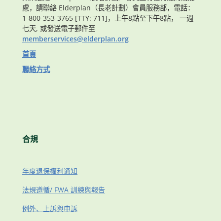
慮，請聯絡 Elderplan（長老計劃）會員服務部，電話：
1-800-353-3765 [TTY: 711]，上午8點至下午8點， 一週
七天, 或發送電子郵件至
memberservices@elderplan.org
首頁
聯絡方式
合規
年度退保權利通知
法規遵循/ FWA 訓練與報告
例外、上訴與申訴