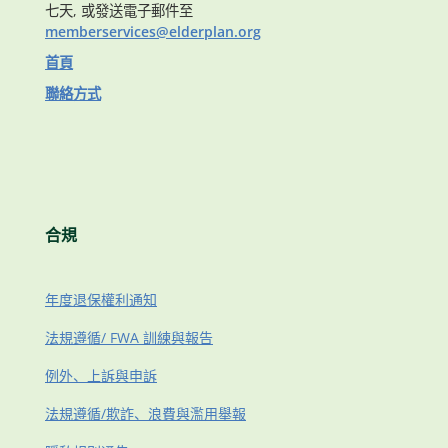
七天, 或發送電子郵件至
memberservices@elderplan.org
首頁
聯絡方式
合規
年度退保權利通知
法規遵循/ FWA 訓練與報告
例外、上訴與申訴
法規遵循/欺詐、浪費與濫用舉報