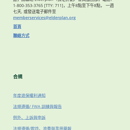
1-800-353-3765 [TTY: 711]，上午8點至下午8點， 一週
七天, 或發送電子郵件至
memberservices@elderplan.org
首頁
聯絡方式
合規
年度退保權利通知
法規遵循/ FWA 訓練與報告
例外、上訴與申訴
法規遵循/欺詐、浪費與濫用舉報