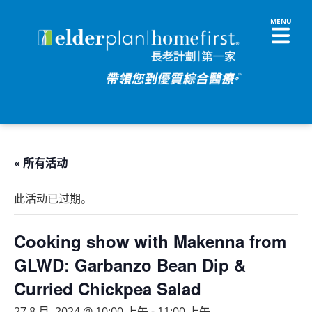
« 所有活动
此活动已过期。
Cooking show with Makenna from
GLWD: Garbanzo Bean Dip &
Curried Chickpea Salad
27 8 月, 2024 @ 10:00 上午
-
11:00 上午