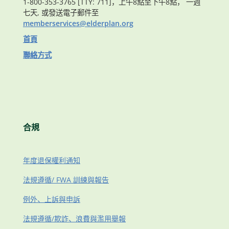
1-800-353-3765 [TTY: 711]，上午8點至下午8點， 一週
七天, 或發送電子郵件至
memberservices@elderplan.org
首頁
聯絡方式
合規
年度退保權利通知
法規遵循/ FWA 訓練與報告
例外、上訴與申訴
法規遵循/欺詐、浪費與濫用舉報