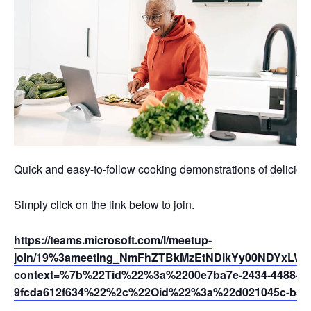
Quick and easy-to-follow cooking demonstrations of deliciou
Simply click on the link below to join.
https://teams.microsoft.com/l/meetup-
join/19%3ameeting_NmFhZTBkMzEtNDlkYy00NDYxLWF
context=%7b%22Tid%22%3a%2200e7ba7e-2434-4488-94
9fcda612f634%22%2c%22Oid%22%3a%22d021045c-b595