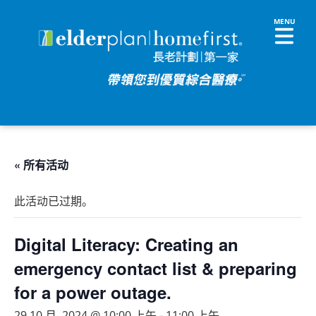
« 所有活动
此活动已过期。
Digital Literacy: Creating an
emergency contact list & preparing
for a power outage.
29 10 月, 2024 @ 10:00 上午
-
11:00 上午