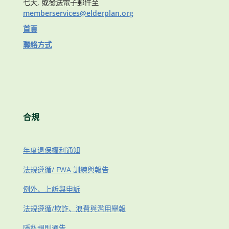
七天, 或發送電子郵件至
memberservices@elderplan.org
首頁
聯絡方式
合規
年度退保權利通知
法規遵循/ FWA 訓練與報告
例外、上訴與申訴
法規遵循/欺詐、浪費與濫用舉報
隱私規則通告