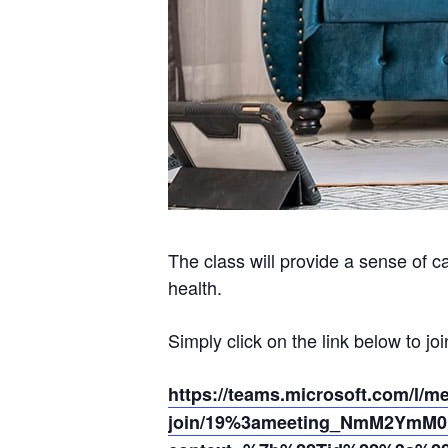
The class will provide a sense of c
health.
Simply click on the link below to joi
https://teams.microsoft.com/l/m
join/19%3ameeting_NmM2YmM