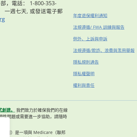
，電話： 1-800-353-
8點， 一週七天, 或發送電子郵
年度退保權利通知
rg
法規遵循/ FWA 訓練與報告
例外、上訴與申訴
法規遵循/欺詐、浪費與濫用舉報
隱私規則通告
隱私權聲明
權利與責任
式創建。
我們致力於確保我們的在線
問性問題或需要進一步協助，請隨時
n（長老計劃）是一項與 Medicare（聯邦