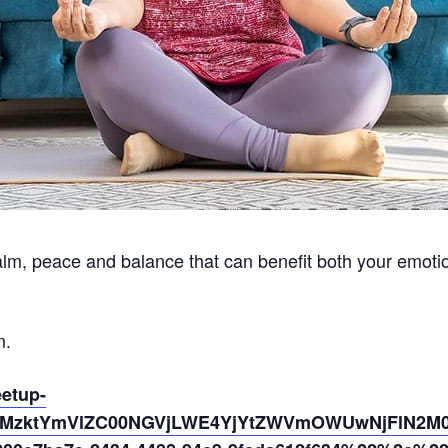
alm, peace and balance that can benefit both your emotio
n.
eetup-
0MzktYmVlZC00NGVjLWE4YjYtZWVmOWUwNjFlN2M0%