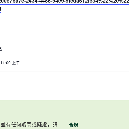
0e7ba7e-2434-4488-94c9-9fcda612f634%22%2c%2
d
3
 11:00 上午
）會員並有任何疑問或疑慮，請
合規