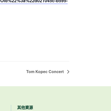
2Oid%22%3a%22d021045c-b595-
Tom Kopec Concert
其他資源