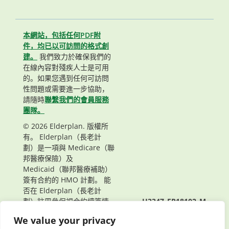
本網站，包括任何PDF附
件，均已以可訪問的格式創
建。
我們致力於確保我們的
在線內容對殘疾人士是可用
的。如果您遇到任何可訪問
性問題或需要進一步協助，
請隨時
聯繫我們的會員服務
團隊。
© 2026 Elderplan. 版權所
有。 Elderplan（長老計
劃）是一項與 Medicare（聯
邦醫療保險）及
Medicaid（聯邦醫療補助）
簽有合約的 HMO 計劃。 能
否在 Elderplan（長老計
劃）註冊參保視合約續簽情
H3347_EP18102_M
況而定。
頁面最後更新： 08/12/2022
We value your privacy