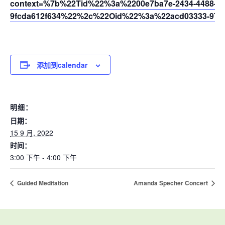
context=%7b%22Tid%22%3a%2200e7ba7e-2434-4488-94
9fcda612f634%22%2c%22Oid%22%3a%22acd03333-9721
添加到calendar
明细：
日期：
15 9 月, 2022
时间：
3:00 下午 - 4:00 下午
Guided Meditation
Amanda Specher Concert