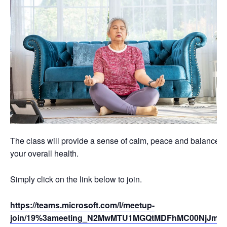
The class will provide a sense of calm, peace and balance t
your overall health.
Simply click on the link below to join.
https://teams.microsoft.com/l/meetup-
join/19%3ameeting_N2MwMTU1MGQtMDFhMC00NjJmL