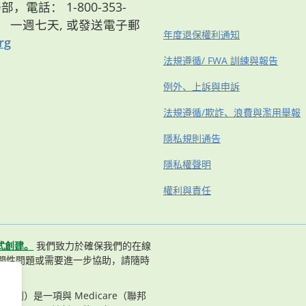
，電話： 1-800-353-
8點， 一週七天, 或發送電子郵
年度退保權利通知
rg
法規遵循/ FWA 訓練與報告
例外、上訴與申訴
法規遵循/欺詐、浪費與濫用舉報
隱私規則通告
隱私權聲明
權利與責任
式創建。
我們致力於確保我們的在線
問性問題或需要進一步協助，請隨時
n（長老計劃）是一項與 Medicare（聯邦