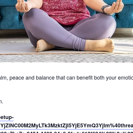
alm, peace and balance that can benefit both your emotio
n.
eetup-
ItYjZlNC00M2MyLTk3MzktZjI5YjE5YmQ3Yjlm%40threa