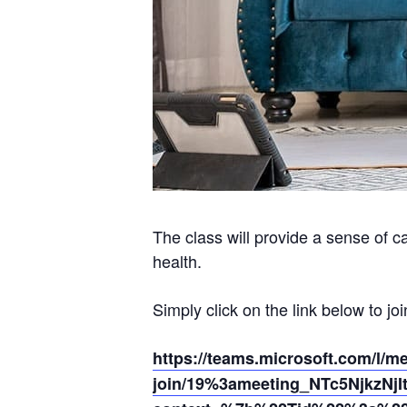
The class will provide a sense of c
health.
Simply click on the link below to joi
https://teams.microsoft.com/l/m
join/19%3ameeting_NTc5NjkzNj