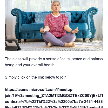
The class will provide a sense of calm, peace and balance th
being and your overall health.
Simply click on the link below to join.
https://teams.microsoft.com/l/meetup-
join/19%3ameeting_ZTA2MTI2MGQtZTExZC00YjExLTkzY
context=%7b%22Tid%22%3a%2200e7ba7e-2434-4488-94
9fcda612f634%22%2c%22Oid%22%3a%224b2baded-5af2