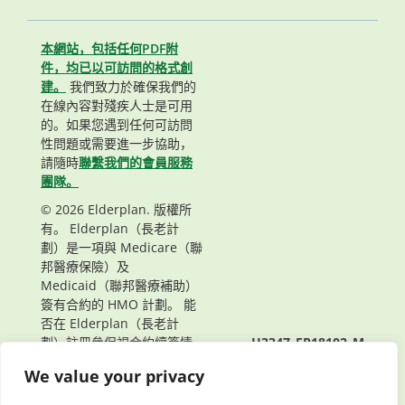
本網站，包括任何PDF附
件，均已以可訪問的格式創
建。
我們致力於確保我們的
在線內容對殘疾人士是可用
的。如果您遇到任何可訪問
性問題或需要進一步協助，
請隨時
聯繫我們的會員服務
團隊。
© 2026 Elderplan. 版權所
有。 Elderplan（長老計
劃）是一項與 Medicare（聯
邦醫療保險）及
Medicaid（聯邦醫療補助）
簽有合約的 HMO 計劃。 能
否在 Elderplan（長老計
劃）註冊參保視合約續簽情
H3347_EP18102_M
況而定。
頁面最後更新： 02/22/2022
We value your privacy