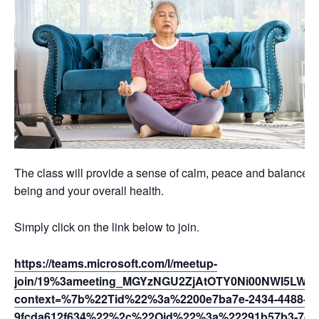
The class will provide a sense of calm, peace and balance th
being and your overall health.
Simply click on the link below to join.
https://teams.microsoft.com/l/meetup-
join/19%3ameeting_MGYzNGU2ZjAtOTY0Ni00NWI5LWEy
context=%7b%22Tid%22%3a%2200e7ba7e-2434-4488-94
9fcda612f634%22%2c%22Oid%22%3a%22291b57b3-7dfc