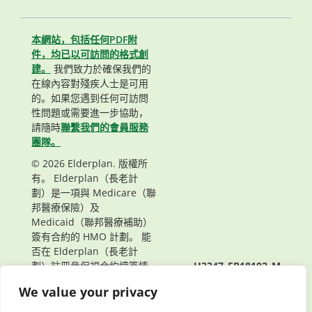
本網站，包括任何PDF附
件，均已以可訪問的格式創
建。
我們致力於確保我們的
在線內容對殘疾人士是可用
的。如果您遇到任何可訪問
性問題或需要進一步協助，
請隨時
聯繫我們的會員服務
團隊。
© 2026 Elderplan. 版權所
有。 Elderplan（長老計
劃）是一項與 Medicare（聯
邦醫療保險）及
Medicaid（聯邦醫療補助）
簽有合約的 HMO 計劃。 能
否在 Elderplan（長老計
劃）註冊參保視合約續簽情
H3347_EP18102_M
況而定。
頁面最後更新： 03/16/2026
We value your privacy