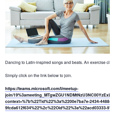
Dancing to Latin-inspired songs and beats. An exercise class 
Simply click on the link below to join.
https://teams.microsoft.com/l/meetup-
join/19%3ameeting_MTgwZGU1NDMtNzU3NC00YzExLWF
context=%7b%22Tid%22%3a%2200e7ba7e-2434-4488-94
9fcda612f634%22%2c%22Oid%22%3a%22acd03333-9721