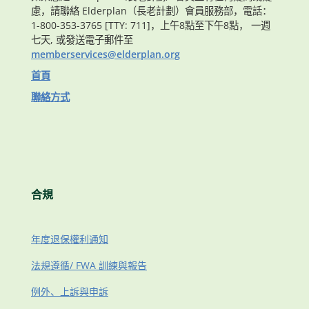
慮，請聯絡 Elderplan（長老計劃）會員服務部，電話：
1-800-353-3765 [TTY: 711]，上午8點至下午8點， 一週
七天, 或發送電子郵件至
memberservices@elderplan.org
首頁
聯絡方式
合規
年度退保權利通知
法規遵循/ FWA 訓練與報告
例外、上訴與申訴