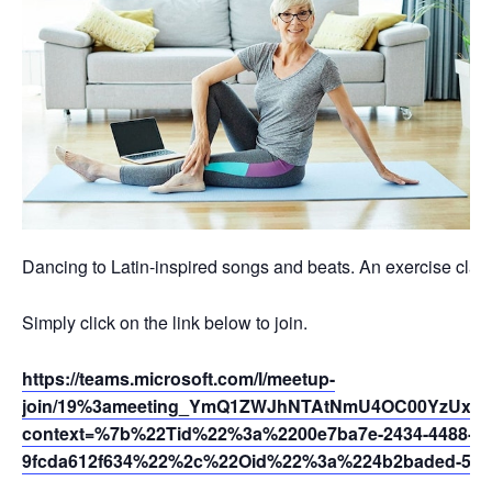
Dancing to Latin-inspired songs and beats. An exercise class 
Simply click on the link below to join.
https://teams.microsoft.com/l/meetup-
join/19%3ameeting_YmQ1ZWJhNTAtNmU4OC00YzUxLTk
context=%7b%22Tid%22%3a%2200e7ba7e-2434-4488-94
9fcda612f634%22%2c%22Oid%22%3a%224b2baded-5af2