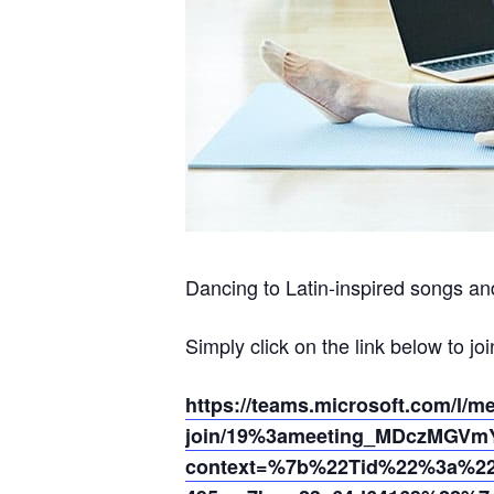
Dancing to Latin-inspired songs and
Simply click on the link below to joi
https://teams.microsoft.com/l/m
join/19%3ameeting_MDczMGVm
context=%7b%22Tid%22%3a%220