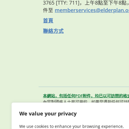
3765 [TTY: 711]，上午8點至下午
件至
memberservices@elderplan.o
首頁
聯絡方式
本網站，包括任何PDF附件，均已以可訪問的格
內容對殘疾人士是可用的。如果您遇到任何可訪
聯繫我們的會員服務團隊。
We value your privacy
© 2026 Elderplan. 版權所有。 Elderpla
醫療保險）及 Medicaid（聯邦醫療補助）簽有
We use cookies to enhance your browsing experience,
Elderplan（長老計劃）註冊參保視合約續簽情