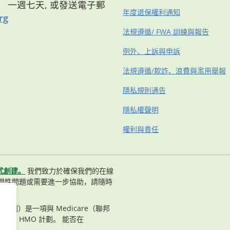
8點， 一週七天, 或發送電子郵
年度退保權利通知
rg
法規遵循/ FWA 訓練與報告
例外、上訴與申訴
法規遵循/欺詐、浪費與濫用舉報
隱私規則通告
隱私權聲明
權利與責任
式創建。
我們致力於確保我們的在線
問性問題或需要進一步協助，請隨時
n（長老計劃）是一項與 Medicare（聯邦
合約的 HMO 計劃。 能否在
況而定。