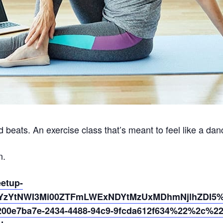
 beats. An exercise class that’s meant to feel like a dan
n.
eetup-
YzYtNWI3Mi00ZTFmLWExNDYtMzUxMDhmNjlhZDI5%4
0e7ba7e-2434-4488-94c9-9fcda612f634%22%2c%2