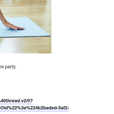
ce party.
0thread.v2/0?
2Oid%22%3a%224b2baded-5af2-