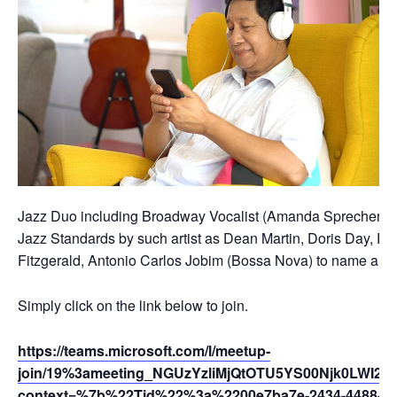
Jazz Duo including Broadway Vocalist (Amanda Sprecher) and
Jazz Standards by such artist as Dean Martin, Doris Day, Fra
Fitzgerald, Antonio Carlos Jobim (Bossa Nova) to name a fe
Simply click on the link below to join.
https://teams.microsoft.com/l/meetup-
join/19%3ameeting_NGUzYzliMjQtOTU5YS00Njk0LWI2N
context=%7b%22Tid%22%3a%2200e7ba7e-2434-4488-94