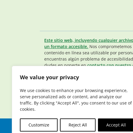
Este sitio web, incluyendo cualquier archiv
un formato accesible.
Nos comprometemos a
contenido en línea sea utilizable por person
encuentras algún problema de accesibilidad
dudes en ponerte en
contacto con nuestro 
Miembros.
.
We value your privacy
© 2026 Elderplan. Todos los derechos reser
que tiene contratos con Medicare y Medicaid
We use cookies to enhance your browsing experience,
depende de la renovación del contrato.
serve personalized ads or content, and analyze our
traffic. By clicking "Accept All", you consent to our use of
cookies.
Customize
Reject All
Accept All