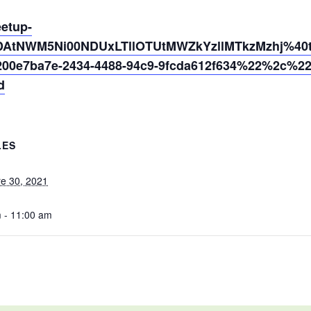
eetup-
DAtNWM5Ni00NDUxLTllOTUtMWZkYzllMTkzMzhj%40th
0e7ba7e-2434-4488-94c9-9fcda612f634%22%2c%2
d
LES
e 30, 2021
 - 11:00 am