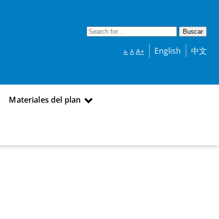
English
中文
A+
A
A-
Materiales del plan