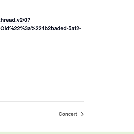
read.v2/0?
2Oid%22%3a%224b2baded-5af2-
Concert