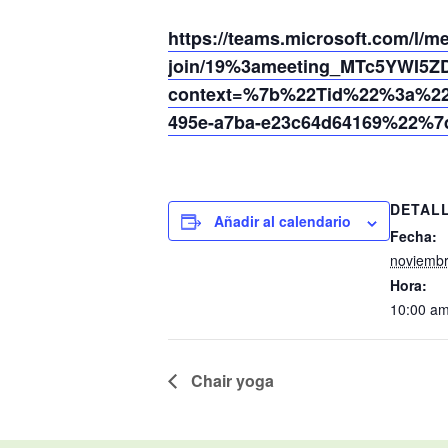
https://teams.microsoft.com/l/m
join/19%3ameeting_MTc5YWI5Z
context=%7b%22Tid%22%3a%220
495e-a7ba-e23c64d64169%22%7
DETAL
Añadir al calendario
Fecha:
noviembr
Hora:
10:00 am
Chair yoga