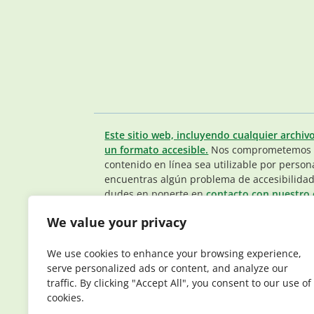
Este sitio web, incluyendo cualquier archiv
un formato accesible.
Nos comprometemos a
contenido en línea sea utilizable por person
encuentras algún problema de accesibilidad
dudes en ponerte en
contacto con nuestro 
Miembros.
.
We value your privacy
© 2026 Elderplan. Todos los derechos reser
que tiene contratos con Medicare y Medicaid
We use cookies to enhance your browsing experience,
depende de la renovación del contrato.
serve personalized ads or content, and analyze our
traffic. By clicking "Accept All", you consent to our use of
cookies.