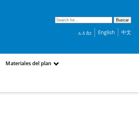
English
中文
A+
A
A-
Materiales del plan