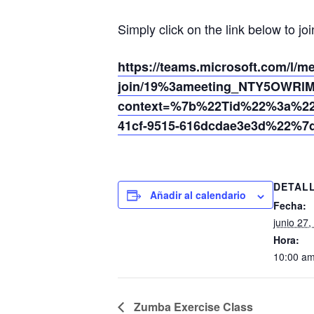
Simply click on the link below to joi
https://teams.microsoft.com/l/m
join/19%3ameeting_NTY5OWRl
context=%7b%22Tid%22%3a%220
41cf-9515-616dcdae3e3d%22%7
DETAL
Añadir al calendario
Fecha:
junio 27,
Hora:
10:00 am
Zumba Exercise Class