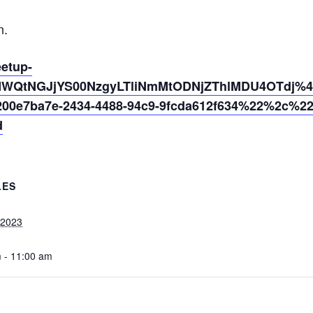
n.
eetup-
MWQtNGJjYS00NzgyLTliNmMtODNjZThlMDU4OTdj%40
0e7ba7e-2434-4488-94c9-9fcda612f634%22%2c%2
d
LES
 2023
 - 11:00 am