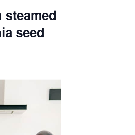
h steamed
hia seed