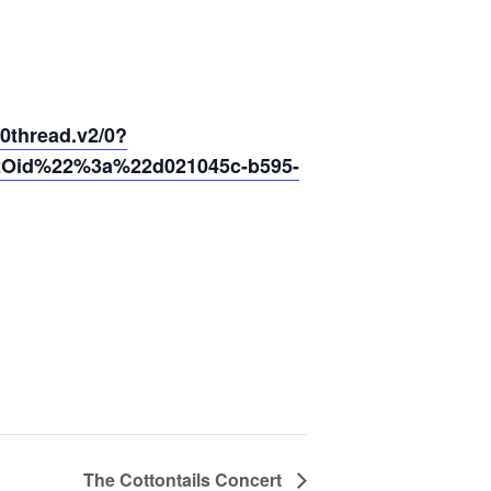
thread.v2/0?
2Oid%22%3a%22d021045c-b595-
The Cottontails Concert