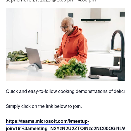
Quick and easy-to-follow cooking demonstrations of deliciou
Simply click on the link below to join.
https://teams.microsoft.com/l/meetup-
join/19%3ameeting_N2YzN2U2ZTQtNzc2NC00OGI4LW