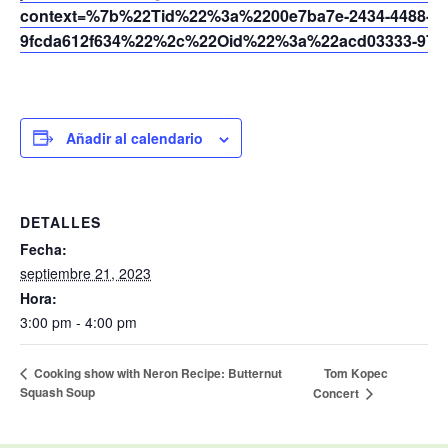
context=%7b%22Tid%22%3a%2200e7ba7e-2434-4488-94
9fcda612f634%22%2c%22Oid%22%3a%22acd03333-9721
Añadir al calendario
DETALLES
Fecha:
septiembre 21, 2023
Hora:
3:00 pm - 4:00 pm
Tom Kopec
Cooking show with Neron Recipe: Butternut
Squash Soup
Concert