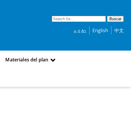
English
中文
A+
A
A-
Materiales del plan