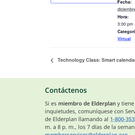
Fecha:
diciembr
Hora:
3:00 pm 
Categorí
Virtual
Technology Class: Smart calendars
Contáctenos
Si es
miembro de Elderplan
y tiene
inquietudes, comuníquese con Serv
de Elderplan llamando al
1-800-353
m. a 8 p. m., los 7 días de la sema
memberservices@elderplan.org