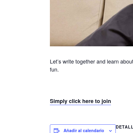
Let’s write together and learn about
fun.
Simply click here to join
DETAL
Añadir al calendario