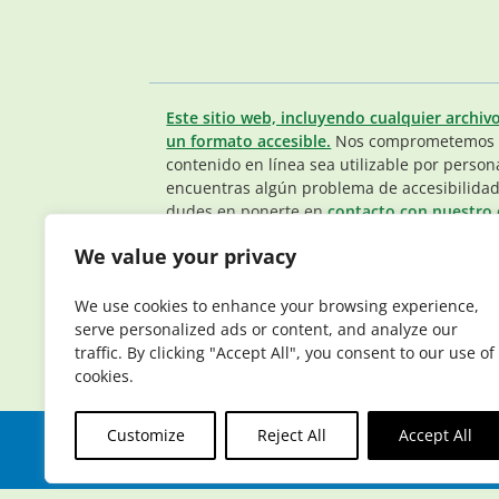
Este sitio web, incluyendo cualquier archiv
un formato accesible.
Nos comprometemos a
contenido en línea sea utilizable por person
encuentras algún problema de accesibilidad
dudes en ponerte en
contacto con nuestro 
Miembros.
.
We value your privacy
© 2026 Elderplan. Todos los derechos reser
que tiene contratos con Medicare y Medicaid
We use cookies to enhance your browsing experience,
depende de la renovación del contrato.
serve personalized ads or content, and analyze our
traffic. By clicking "Accept All", you consent to our use of
cookies.
Customize
Reject All
Accept All