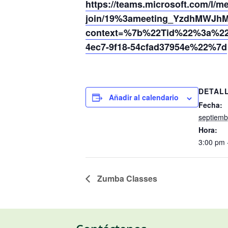
https://teams.microsoft.com/l/m
join/19%3ameeting_YzdhMWJhM
context=%7b%22Tid%22%3a%220
4ec7-9f18-54cfad37954e%22%7d
DETAL
Añadir al calendario
Fecha:
septiemb
Hora:
3:00 pm 
Zumba Classes