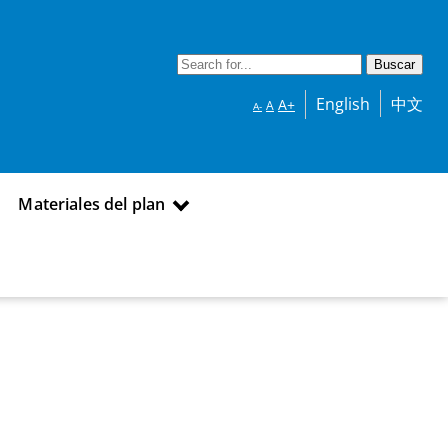
English
中文
A+
A
A-
Materiales del plan