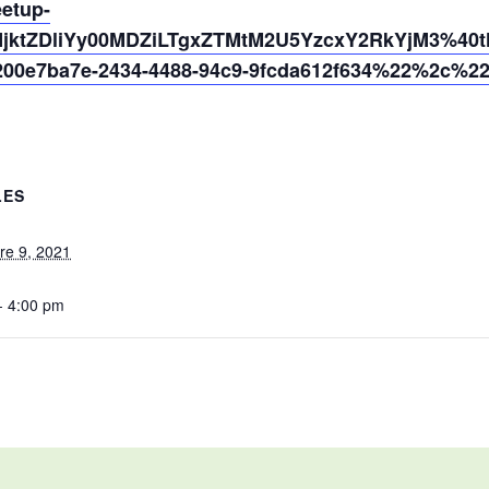
eetup-
jktZDliYy00MDZiLTgxZTMtM2U5YzcxY2RkYjM3%40th
0e7ba7e-2434-4488-94c9-9fcda612f634%22%2c%2
LES
re 9, 2021
- 4:00 pm