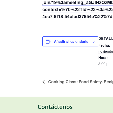
join/19%3ameeting_ZGJlNzQzM
context=%7b%22Tid%22%3a%220
4ec7-9f18-54cfad37954e%22%7d
DETAL
Añadir al calendario
Fecha:
noviembr
Hora:
3:00 pm 
Cooking Class: Food Safety. Reci
Contáctenos