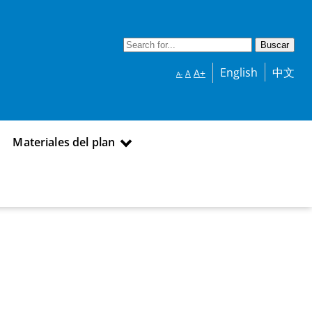
English
中文
A+
A
A-
Materiales del plan