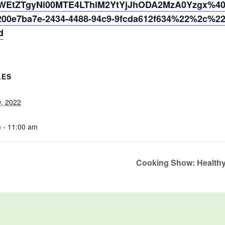
WEtZTgyNi00MTE4LThlM2YtYjJhODA2MzA0Yzgx%40t
0e7ba7e-2434-4488-94c9-9fcda612f634%22%2c%2
d
LES
, 2022
 - 11:00 am
Cooking Show: Healthy