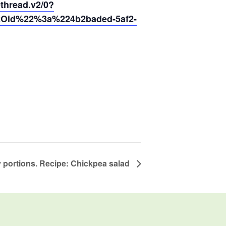
hread.v2/0?
2Oid%22%3a%224b2baded-5af2-
 portions. Recipe: Chickpea salad