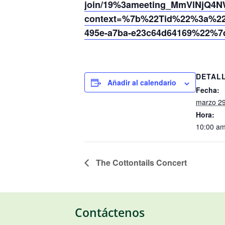
join/19%3ameeting_MmVlNjQ4N
context=%7b%22Tid%22%3a%220
495e-a7ba-e23c64d64169%22%7
DETAL
Añadir al calendario
Fecha:
marzo 29
Hora:
10:00 am
The Cottontails Concert
Contáctenos