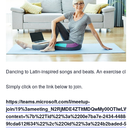
Dancing to Latin-inspired songs and beats. An exercise class 
Simply click on the link below to join.
https://teams.microsoft.com/l/meetup-
join/19%3ameeting_N2RjMDE4ZTItMDQwMy00OTIwLWIx
context=%7b%22Tid%22%3a%2200e7ba7e-2434-4488-94
9fcda612f634%22%2c%22Oid%22%3a%224b2baded-5af2