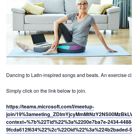
Dancing to Latin-inspired songs and beats. An exercise class 
Simply click on the link below to join.
https://teams.microsoft.com/l/meetup-
join/19%3ameeting_ZDlmYjcyMmMtNzY2NS00MzBkLWI
context=%7b%22Tid%22%3a%2200e7ba7e-2434-4488-94
9fcda612f634%22%2c%22Oid%22%3a%224b2baded-5af2