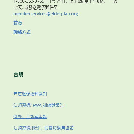
1-800-353-3765 [TTY: 711]，上午8點至下午8點， 一週
七天, 或發送電子郵件至
memberservices@elderplan.org
首頁
聯絡方式
合規
年度退保權利通知
法規遵循/ FWA 訓練與報告
例外、上訴與申訴
法規遵循/欺詐、浪費與濫用舉報