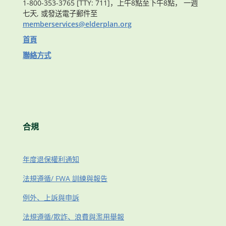
1-800-353-3765 [TTY: 711]，上午8點至下午8點， 一週
七天, 或發送電子郵件至
memberservices@elderplan.org
首頁
聯絡方式
合規
年度退保權利通知
法規遵循/ FWA 訓練與報告
例外、上訴與申訴
法規遵循/欺詐、浪費與濫用舉報