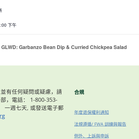
4
4:00 下午
 GLWD: Garbanzo Bean Dip & Curried Chickpea Salad
）會員並有任何疑問或疑慮，請
合規
，電話： 1-800-353-
8點， 一週七天, 或發送電子郵
年度退保權利通知
rg
法規遵循/ FWA 訓練與報告
例外、上訴與申訴