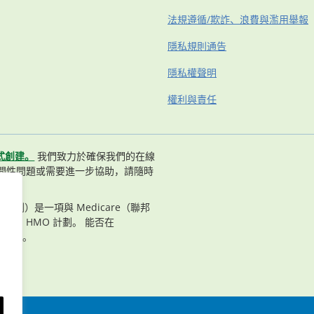
法規遵循/欺詐、浪費與濫用舉報
隱私規則通告
隱私權聲明
權利與責任
式創建。
我們致力於確保我們的在線
問性問題或需要進一步協助，請隨時
n（長老計劃）是一項與 Medicare（聯邦
合約的 HMO 計劃。 能否在
況而定。