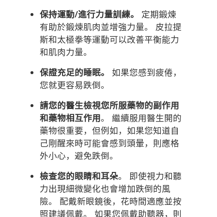
保持運動/進行力量訓練。
定期鍛煉
有助於鍛煉肌肉並增強力量。 皮拉提
斯和太極拳等運動可以改善平衡能力
和肌肉力量。
保證充足的睡眠。
如果您感到疲倦，
您就更容易跌倒。
請您的醫生
檢視您所服藥物的副作用
和藥物相互作用
。 繼續服用醫生開的
藥物很重要，但例如，如果您知道自
己剛醒來時可能會感到頭暈，則應格
外小心，避免跌倒。
檢查您的眼睛和耳朵
。 即使視力和聽
力出現細微變化也會增加跌倒的風
險。 配戴新眼鏡後，花時間適應並按
照建議佩戴。 如果您佩戴助聽器，則