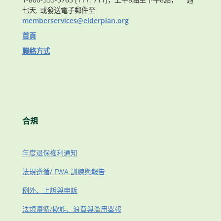
七天, 或發送電子郵件至
memberservices@elderplan.org
首頁
聯絡方式
合規
年度退保權利通知
法規遵循/ FWA 訓練與報告
例外、上訴與申訴
法規遵循/欺詐、浪費與濫用舉報